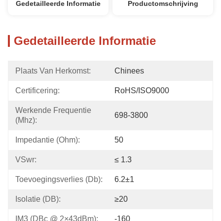
Gedetailleerde Informatie
Productomschrijving
Gedetailleerde Informatie
Plaats Van Herkomst:
Chinees
Certificering:
RoHS/ISO9000
Werkende Frequentie 
698-3800
(Mhz):
Impedantie (Ohm):
50
VSwr:
≤ 1.3
Toevoegingsverlies (db):
6.2±1
Isolatie (dB):
≥20
IM3 (dBc @ 2×43dBm):
-160