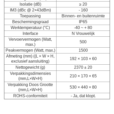
Isolatie (dB)
≥ 20
IM3 (dBc @ 2×43dBm)
- 160
Toepassing
Binnen- en buitenruimte
Beschermingsgraad
IP65
Werktemperatuur (°C)
-40 ~ + 80
Interface
N Vrouwelijk
Vervoervermogen (Watt,
500
max.)
Peakvermogen (Watt, max.)
1500
Afmeting (mm) ((L × W × H,
192 × 103 × 60
exclusief aansluiting)
Nettogewicht (g)
2370 ± 20
Verpakkingsdimensies
210 × 170 × 65
(mm,L×W×H)
Verpakking Doos Grootte
530 × 440 × 80
(mm,L×W×H)
ROHS-conformiteit
- Ja, dat klopt.