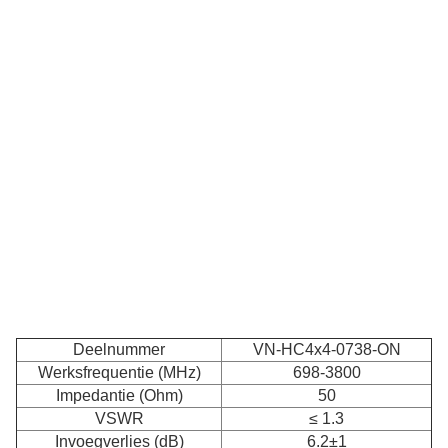
Deelnummer
VN-HC4x4-0738-ON
Werksfrequentie (MHz)
698-3800
Impedantie (Ohm)
50
VSWR
≤ 1.3
Invoegverlies (dB)
6.2±1