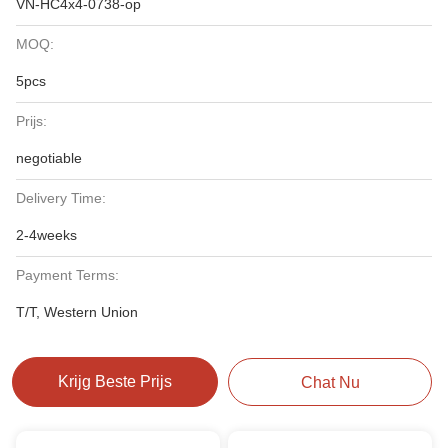
VN-HC4x4-0738-op
MOQ:
5pcs
Prijs:
negotiable
Delivery Time:
2-4weeks
Payment Terms:
T/T, Western Union
Krijg Beste Prijs
Chat Nu