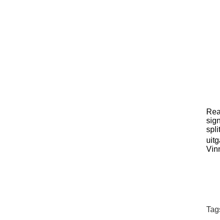
Rea
sign
spl
uit
Vin
Tag