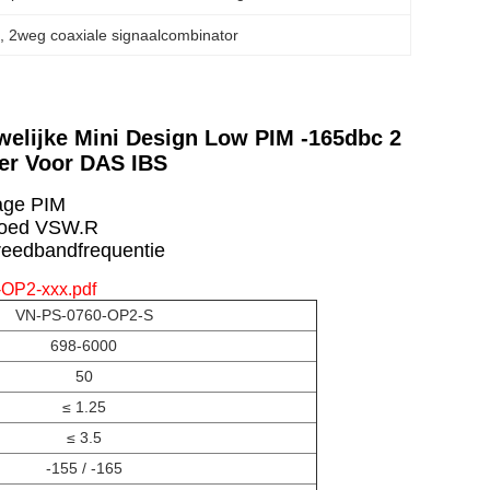
r
, 
2weg coaxiale signaalcombinator
welijke Mini Design Low PIM -165dbc 2
ter Voor DAS IBS
age PIM
oed VSW.
R
reedbandfrequentie
OP2-xxx.pdf
VN-PS-0760-OP2-S
698-6000
50
≤ 1.25
≤ 3.5
-155 / -165