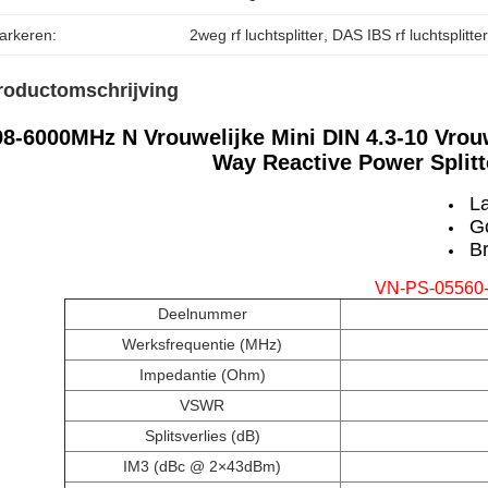
arkeren:
2weg rf luchtsplitter
, 
DAS IBS rf luchtsplitte
roductomschrijving
98-6000MHz N Vrouwelijke Mini DIN 4.3-10 Vrou
Way Reactive Power Split
L
G
B
VN-PS-05560-
Deelnummer
Werksfrequentie (MHz)
Impedantie (Ohm)
VSWR
Splitsverlies (dB)
IM3 (dBc @ 2×43dBm)