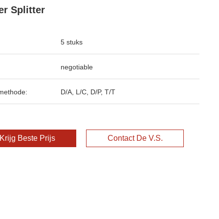
r Splitter
5 stuks
negotiable
methode:
D/A, L/C, D/P, T/T
Krijg Beste Prijs
Contact De V.S.