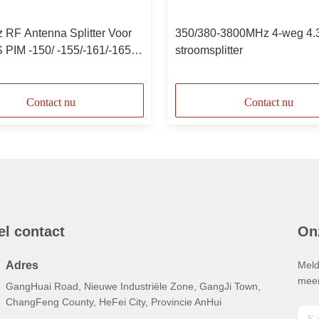
 RF Antenna Splitter Voor
350/380-3800MHz 4-weg 4.
 PIM -150/ -155/-161/-165 N
stroomsplitter
jk
Contact nu
Contact nu
el contact
On
Adres
Meld
meer
GangHuai Road, Nieuwe Industriële Zone, GangJi Town,
ChangFeng County, HeFei City, Provincie AnHui