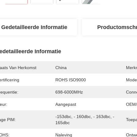
Gedetailleerde Informatie
Productomschr
edetailleerde Informatie
laats Van Herkomst
China
Merk
rtificering
ROHS ISO9000
Mode
requentie:
698-6000MHz
Conne
eur:
Aangepast
OEM
-153dbc, - 160dbc, - 163dbc, - 
age PIM:
Toepa
165dbc
OHS:
Naleving
Ontw