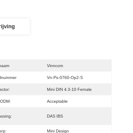
ijving
naam
Vinncom
lnummer
Vn-Ps-0760-Op2-S
ctor:
Mini DIN 4.3-10 Female
/ODM:
Acceptable
ssing:
DAS IBS
erp:
Mini Design