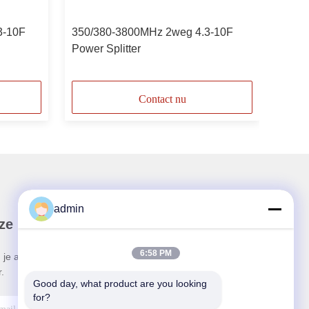
3-10F
350/380-3800MHz 2weg 4.3-10F
Power Splitter
Contact nu
admin
ze Nieuwsbrief
6:58 PM
 je aan voor onze nieuwsbrief voor kortingen en
.
Good day, what product are you looking 
for?