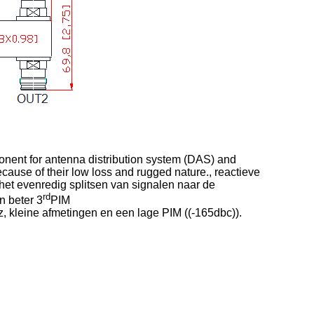
onent for antenna distribution system (DAS) and
ecause of their low loss and rugged nature., reactieve
 het evenredig splitsen van signalen naar de
rd
 beter 3
PIM
z, kleine afmetingen en een lage PIM ((-165dbc)).