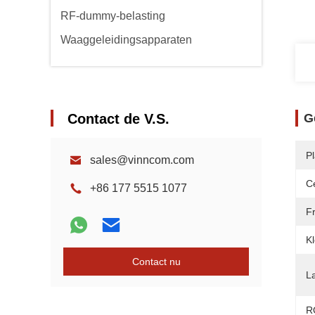
RF-dummy-belasting
Waaggeleidingsapparaten
Contact de V.S.
G
P
sales@vinncom.com
Ce
+86 177 5515 1077
F
Kl
Contact nu
L
R