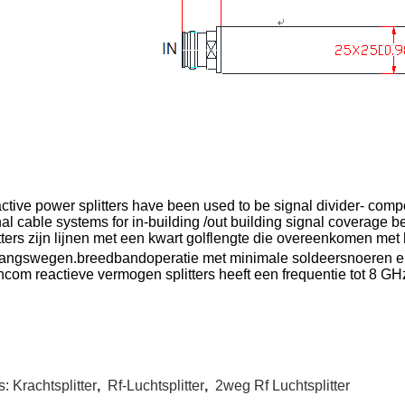
ctive power splitters have been used to be signal divider- comp
al cable systems for in-building /out building signal coverage b
itters zijn lijnen met een kwart golflengte die overeenkomen met
gangswegen.breedbandoperatie met minimale soldeersnoeren en
ncom reactieve vermogen splitters heeft een frequentie tot 8 GH
s:
Krachtsplitter
,
Rf-Luchtsplitter
,
2weg Rf Luchtsplitter