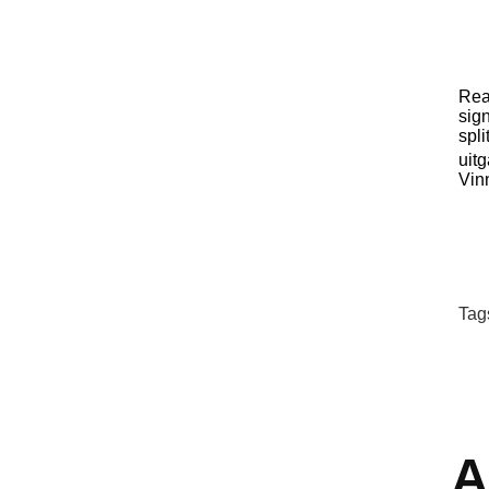
Rea
sign
spl
uit
Vin
Tag
A