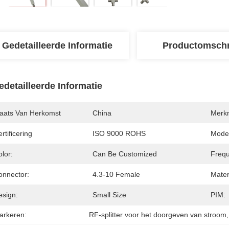
Gedetailleerde Informatie
Productomschr
edetailleerde Informatie
laats Van Herkomst
China
Merk
rtificering
ISO 9000 ROHS
Mode
lor:
Can Be Customized
Frequ
onnector:
4.3-10 Female
Mater
esign:
Small Size
PIM:
arkeren:
RF-splitter voor het doorgeven van stroom
,