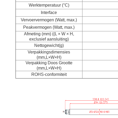
Werktemperatuur (°C)
Interface
Vervoervermogen (Watt, max.)
Peakvermogen (Watt, max.)
Afmeting (mm) ((L × W × H,
exclusief aansluiting)
Nettogewicht
(g)
Verpakkingsdimensies
(mm,L×W×H)
Verpakking Doos Grootte
(mm,L×W×H)
ROHS-conformiteit