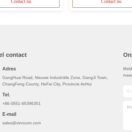
Contact nu
Contact nu
el contact
On
Adres
Meld
meer
GangHuai Road, Nieuwe Industriële Zone, GangJi Town,
ChangFeng County, HeFei City, Provincie AnHui
Tel.
+86-0551-65396351
E-mail
sales@vinncom.com