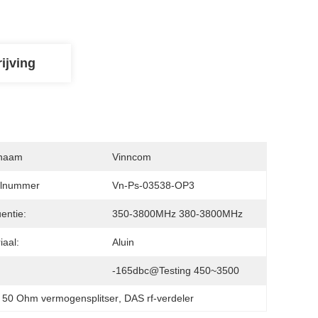
ijving
naam
Vinncom
lnummer
Vn-Ps-03538-OP3
entie:
350-3800MHz 380-3800MHz
iaal:
Aluin
-165dbc@testing 450~3500
 
50 Ohm vermogensplitser
, 
DAS rf-verdeler