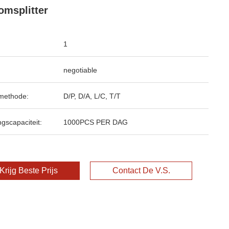
omsplitter
1
negotiable
methode:
D/P, D/A, L/C, T/T
ngscapaciteit:
1000PCS PER DAG
Krijg Beste Prijs
Contact De V.S.