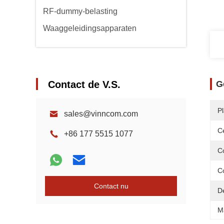
RF-dummy-belasting
Waaggeleidingsapparaten
Contact de V.S.
G
P
sales@vinncom.com
Ce
+86 177 5515 1077
Co
C
Contact nu
D
M