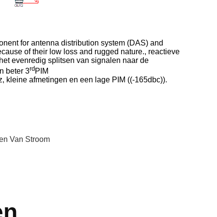
onent for antenna distribution system (DAS) and
ecause of their low loss and rugged nature., reactieve
 het evenredig splitsen van signalen naar de
rd
 beter 3
PIM
z, kleine afmetingen en een lage PIM ((-165dbc)).
ven Van Stroom
en