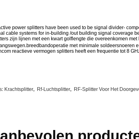
ctive power splitters have been used to be signal divider- comp
al cable systems for in-building /out building signal coverage b
itters zijn lijnen met een kwart golflengte die overeenkomen met
gangswegen.breedbandoperatie met minimale soldeersnoeren en
ncom reactieve vermogen splitters heeft een frequentie tot 8 GH
s:
Krachtsplitter
,
Rf-Luchtsplitter
,
RF-Splitter Voor Het Doorge
anbevolen product