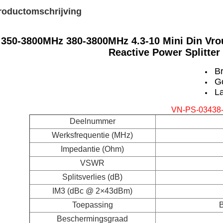
roductomschrijving
350-3800MHz 380-3800MHz 4.3-10 Mini Din Vro
Reactive Power Splitter
B
G
L
VN-PS-03438-
Deelnummer
Werksfrequentie (MHz)
Impedantie (Ohm)
VSWR
Splitsverlies (dB)
IM3 (dBc @ 2×43dBm)
Toepassing
B
Beschermingsgraad