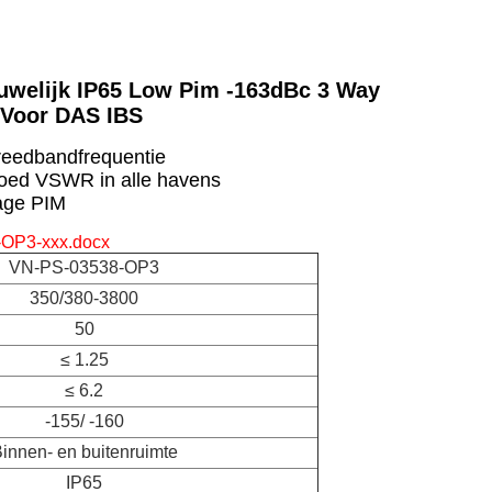
uwelijk IP65 Low Pim -163dBc 3 Way
 Voor DAS IBS
reedbandfrequentie
oed VSWR in alle havens
age PIM
OP3-xxx.docx
VN-PS-03538-OP3
350/380-3800
50
≤ 1.25
≤ 6.2
-155/ -160
innen- en buitenruimte
IP65