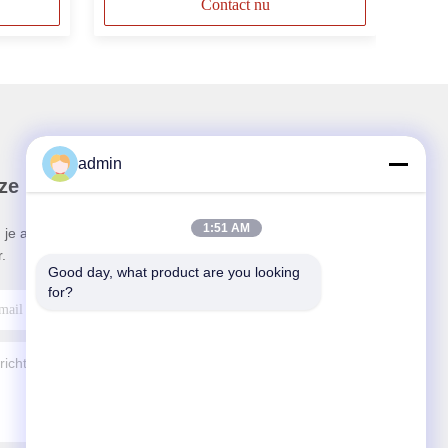
Contact nu
admin
ze Nieuwsbrief
1:51 AM
 je aan voor onze nieuwsbrief voor kortingen en
.
Good day, what product are you looking 
for?