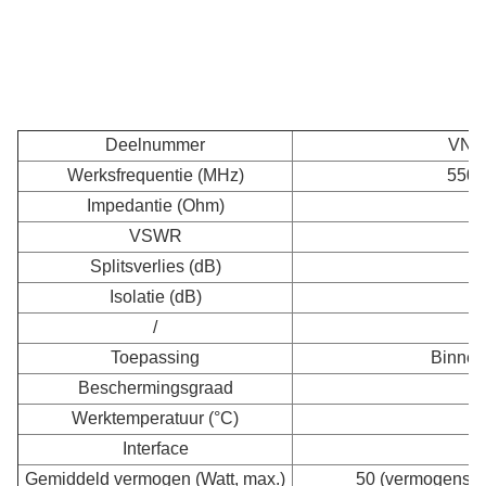
Deelnummer
VN-
Werksfrequentie (MHz)
550 
Impedantie (Ohm)
VSWR
Splitsverlies (dB)
Isolatie (dB)
/
Toepassing
Binnen
Beschermingsgraad
Werktemperatuur (°C)
Interface
N
Gemiddeld vermogen (Watt, max.)
50 (vermogensver