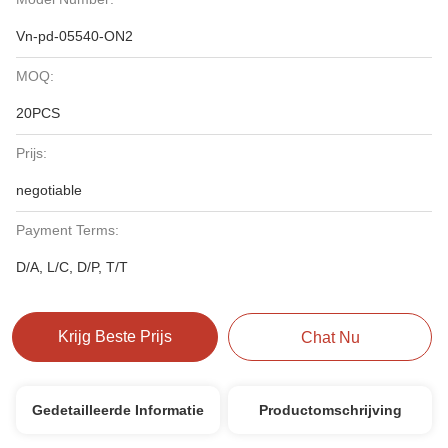
Vn-pd-05540-ON2
MOQ:
20PCS
Prijs:
negotiable
Payment Terms:
D/A, L/C, D/P, T/T
Krijg Beste Prijs
Chat Nu
Gedetailleerde Informatie
Productomschrijving