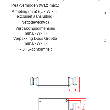
Peakvermogen (Watt, max.)
Afmeting (mm) ((L × W × H,
67.
exclusief aansluiting)
Nettogewicht
(g)
Verpakkingsdimensies
1
(mm,L×W×H)
Verpakking Doos Grootte
400
(mm,L×W×H)
ROHS-conformiteit
- 