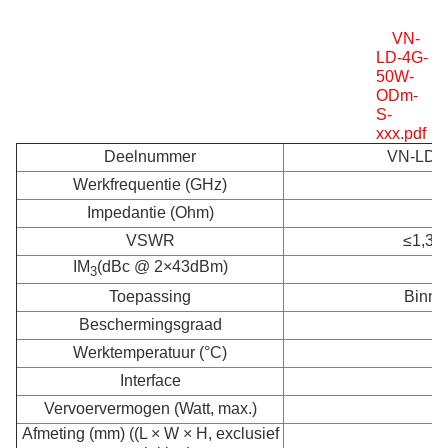
VN-
LD-4G-
50W-
ODm-
S-
xxx.pdf
Deelnummer
VN-LD-
Werkfrequentie (GHz)
Impedantie (Ohm)
VSWR
≤1,30
IM
(dBc @ 2×43dBm)
3
Toepassing
Binnen
Beschermingsgraad
Werktemperatuur (°C)
Interface
Vervoervermogen (Watt, max.)
Afmeting (mm) ((L × W × H, exclusief