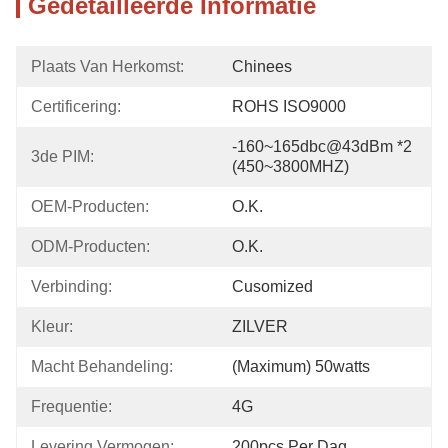
Gedetailleerde Informatie
Plaats Van Herkomst:
Chinees
Certificering:
ROHS ISO9000
-160~165dbc@43dBm *2 
3de PIM:
(450~3800MHZ)
OEM-Producten:
O.K.
ODM-Producten:
O.K.
Verbinding:
Cusomized
Kleur:
ZILVER
Macht Behandeling:
(maximum) 50watts
Frequentie:
4G
Levering Vermogen:
200pcs Per Dag