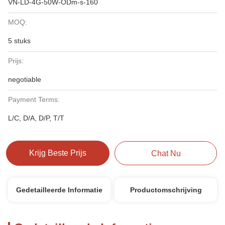
VN-LD-4G-50W-ODm-s-160
MOQ:
5 stuks
Prijs:
negotiable
Payment Terms:
L/C, D/A, D/P, T/T
Krijg Beste Prijs
Chat Nu
Gedetailleerde Informatie
Productomschrijving