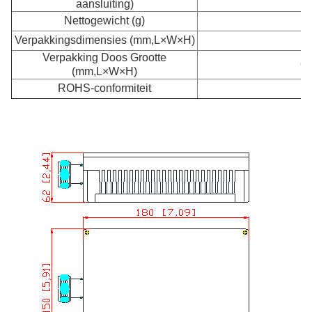
aansluiting)
Nettogewicht (g)
Verpakkingsdimensies (mm,L×W×H)
30
Verpakking Doos Grootte
62
(mm,L×W×H)
ROHS-conformiteit
-