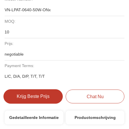
VN-LPAT-0640-50W-ONx
MOQ:
10
Prijs:
negotiable
Payment Terms:
L/C, D/A, D/P, T/T, T/T
Krijg Beste Prijs
Chat Nu
Gedetailleerde Informatie
Productomschrijving