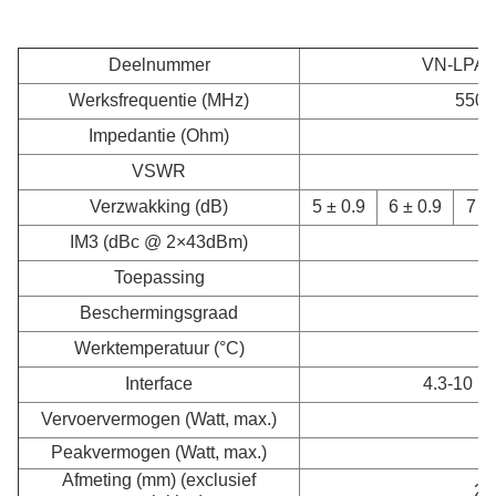
Deelnummer
VN-LPAT
Werksfrequentie (MHz)
550-
Impedantie (Ohm)
VSWR
Verzwakking (dB)
5 ± 0.9
6 ± 0.9
7 ± 
IM3 (dBc @ 2×43dBm)
Toepassing
Bi
Beschermingsgraad
Werktemperatuur (°C)
Interface
4.3-10 ma
Vervoervermogen (Watt, max.)
Peakvermogen (Watt, max.)
Afmeting (mm) (exclusief
22