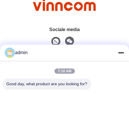
Sociale media
admin
Snel contact
7:10 AM
Tel.
0086-551-65396351
Good day, what product are you looking for?
E-Mail
sales@vinncom.com
Adres