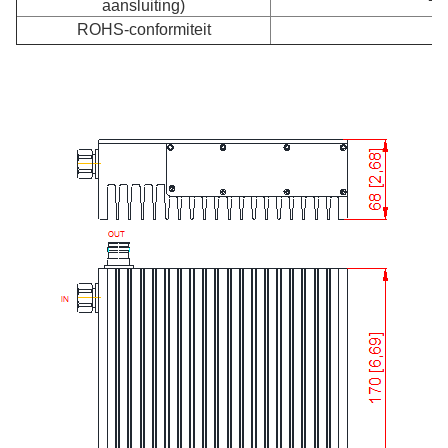
aansluiting)
ROHS-conformiteit
- 