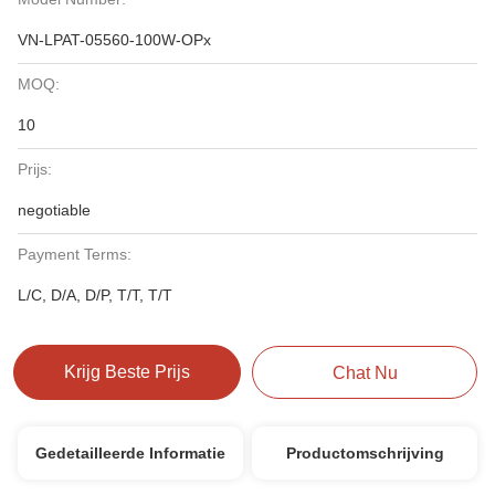
VN-LPAT-05560-100W-OPx
MOQ:
10
Prijs:
negotiable
Payment Terms:
L/C, D/A, D/P, T/T, T/T
Krijg Beste Prijs
Chat Nu
Gedetailleerde Informatie
Productomschrijving