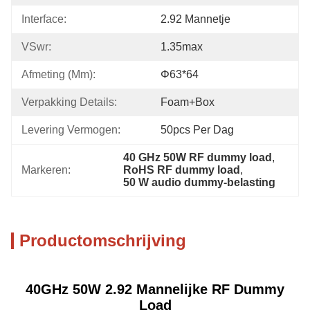
Interface:
2.92 Mannetje
VSwr:
1.35max
Afmeting (mm):
Φ63*64
Verpakking Details:
Foam+box
Levering Vermogen:
50pcs Per Dag
40 GHz 50W RF dummy load
, 
Markeren:
RoHS RF dummy load
, 
50 W audio dummy-belasting
Productomschrijving
40GHz 50W 2.92 Mannelijke RF Dummy
Load