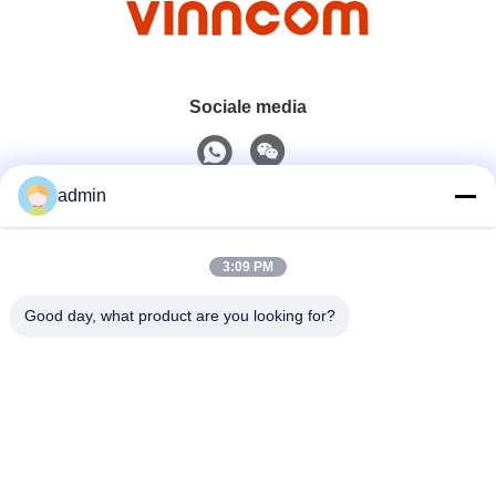
Sociale media
admin
Snel contact
3:09 PM
Tel.
0086-551-65396351
Good day, what product are you looking for?
E-Mail
sales@vinncom.com
Adres