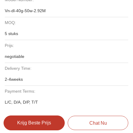
Vn-dl-40g-50w-2.92M
MOQ:
5 stuks
Prijs:
negotiable
Delivery Time:
2-4weeks
Payment Terms:
L/C, D/A, D/P, T/T
Krijg Beste Prijs
Chat Nu