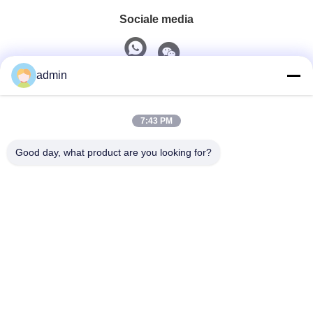
Sociale media
admin
Snel contact
7:43 PM
Tel.
0086-551-65396351
Good day, what product are you looking for?
E-Mail
sales@vinncom.com
Adres
GangHuai Road, Nieuwe Industriële Zone, GangJi
Town, ChangFeng County, HeFei City, Provincie AnHui