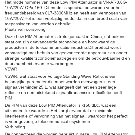
Het modelnummer van deze Low PIM Attenuator is VN-AT-3.8G-
10W/20W-OPx-160. Dit model is speciaal ontworpen voor het
frequentiebereik van 617-3800MHz en heeft een vermogen van
10W/20W.Het is een veelzijdig model dat in een breed scala van
toepassingen kan worden gebruikt.
Plaats van oorsprong
Deze Low PIM Attenuator is trots gemaakt in China, dat bekend
staat om zijn geavanceerde technologie en hoogwaardige
producten in de telecommunicatie-industrie.Dit product wordt
vervaardigd met behulp van geavanceerde apparatuur en onder
strenge kwaliteitscontrolemaatregelen om de betrouwbaarheid en
duurzaamheid ervan te waarborgen..
VSWR
VSWR, wat staat voor Voltage Standing Wave Ratio, is een
belangrijke parameter die moet worden overwogen in een
signaalverminder.25:1, wat aangeeft dat het een zeer lage
reflectie en een uitstekend signaaltransmissie-efficiëntie heeft.
PIM
De PIM van deze Low PIM Attenuator is -160 dBc, wat een
uitzonderlijke waarde is.Het zorgt ervoor dat er minimale
interferentie of vervorming van het signaal, waardoor het perfect
is voor gevoelige telecommunicatiesystemen.
Verbinding
De connectoren die worden gebruikt in deze Low PIM Attenuator