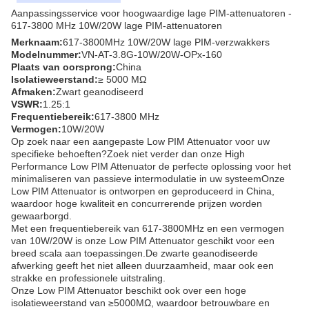
Aanpassingsservice voor hoogwaardige lage PIM-attenuatoren -
617-3800 MHz 10W/20W lage PIM-attenuatoren
Merknaam:
617-3800MHz 10W/20W lage PIM-verzwakkers
Modelnummer:
VN-AT-3.8G-10W/20W-OPx-160
Plaats van oorsprong:
China
Isolatieweerstand:
≥ 5000 MΩ
Afmaken:
Zwart geanodiseerd
VSWR:
1.25:1
Frequentiebereik:
617-3800 MHz
Vermogen:
10W/20W
Op zoek naar een aangepaste Low PIM Attenuator voor uw
specifieke behoeften?Zoek niet verder dan onze High
Performance Low PIM Attenuator de perfecte oplossing voor het
minimaliseren van passieve intermodulatie in uw systeemOnze
Low PIM Attenuator is ontworpen en geproduceerd in China,
waardoor hoge kwaliteit en concurrerende prijzen worden
gewaarborgd.
Met een frequentiebereik van 617-3800MHz en een vermogen
van 10W/20W is onze Low PIM Attenuator geschikt voor een
breed scala aan toepassingen.De zwarte geanodiseerde
afwerking geeft het niet alleen duurzaamheid, maar ook een
strakke en professionele uitstraling.
Onze Low PIM Attenuator beschikt ook over een hoge
isolatieweerstand van ≥5000MΩ, waardoor betrouwbare en