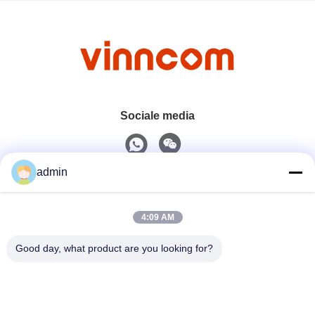
Sociale media
admin
Snel contact
4:09 AM
Tel.
0086-551-65396351
Good day, what product are you looking for?
E-Mail
sales@vinncom.com