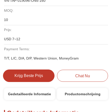
VN-TAP-019096-ON5-160
MOQ:
10
Prijs:
USD 7~12
Payment Terms:
T/T, L/C, D/A, D/P, Western Union, MoneyGram
Krijg Beste Prijs
Chat Nu
Gedetailleerde Informatie
Productomschrijving