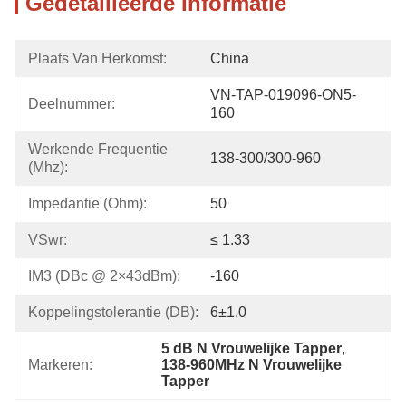
Gedetailleerde Informatie
Plaats Van Herkomst:
China
VN-TAP-019096-ON5-
Deelnummer:
160
Werkende Frequentie 
138-300/300-960
(Mhz):
Impedantie (Ohm):
50
VSwr:
≤ 1.33
IM3 (dBc @ 2×43dBm):
-160
Koppelingstolerantie (dB):
6±1.0
5 dB N Vrouwelijke Tapper
, 
Markeren:
138-960MHz N Vrouwelijke 
Tapper