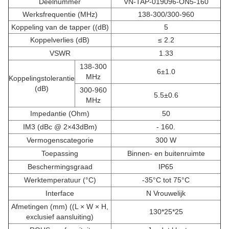
Deelnummer
VN-TAP-019096-ON5-160
Werksfrequentie (MHz)
138-300/300-960
Koppeling van de tapper ((dB)
5
Koppelverlies (dB)
≤ 2.2
VSWR
1.33
138-300
6±1.0
MHz
Koppelingstolerantie
(dB)
300-960
5.5±0.6
MHz
Impedantie (Ohm)
50
IM3 (dBc @ 2×43dBm)
- 160.
Vermogenscategorie
300 W
Toepassing
Binnen- en buitenruimte
Beschermingsgraad
IP65
Werktemperatuur (°C)
-35°C tot 75°C
Interface
N Vrouwelijk
Afmetingen (mm) ((L × W × H,
130*25*25
exclusief aansluiting)