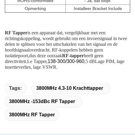
ROHS-conformiteit
- Ja, dat klopt.
Opmerking
Installeer Bracket Include
RF Tapper
is een apparaat dat, vergelijkbaar met een
richtingskoppeling, wordt gebruikt om een invoersignaal in twee
delen te splitsen voor het uitschakelen van het signaal en de
hoofdsignaaloverdracht. RF-koppelers hebben geen
isolatiepoort,dus deze oorzaak
RF-tapper
heeft geen
directiviteit.
Le Tapper,
138-300/300-960
,5 dB
Lage PIM, lage
insertieverlies, lage VSWR.
Tags:
3800MHz 4.3-10 Krachttapper
3800MHz -153dBc RF Tapper
3800MHz RF Tapper