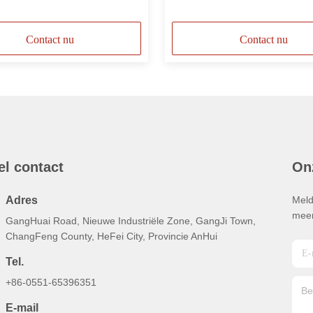
jk
Contact nu
Contact nu
el contact
On
Adres
Meld
meer
GangHuai Road, Nieuwe Industriële Zone, GangJi Town,
ChangFeng County, HeFei City, Provincie AnHui
Tel.
+86-0551-65396351
E-mail