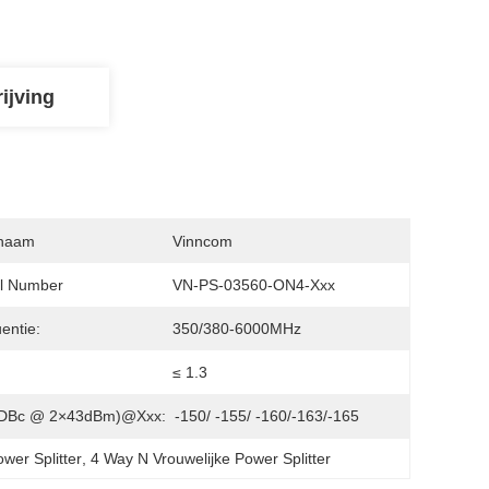
ijving
naam
Vinncom
l Number
VN-PS-03560-ON4-Xxx
entie:
350/380-6000MHz
:
≤ 1.3
(dBc @ 2×43dBm)@xxx:
-150/ -155/ -160/-163/-165
er Splitter
, 
4 Way N Vrouwelijke Power Splitter