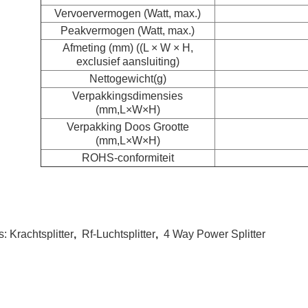
Vervoervermogen (Watt, max.)
Peakvermogen (Watt, max.)
Afmeting (mm) ((L × W × H,
exclusief aansluiting)
Nettogewicht
(g)
Verpakkingsdimensies
(mm,L×W×H)
Verpakking Doos Grootte
(mm,L×W×H)
ROHS-conformiteit
s:
Krachtsplitter
,
Rf-Luchtsplitter
,
4 Way Power Splitter