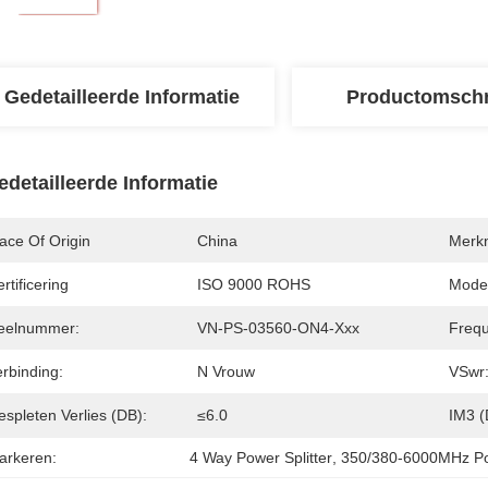
Gedetailleerde Informatie
Productomschr
edetailleerde Informatie
ace Of Origin
China
Merk
rtificering
ISO 9000 ROHS
Mode
eelnummer:
VN-PS-03560-ON4-Xxx
Frequ
rbinding:
N Vrouw
VSwr
spleten Verlies (dB):
≤6.0
IM3 
arkeren:
4 Way Power Splitter
, 
350/380-6000MHz Pow