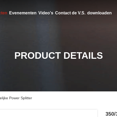
cten
Evenementen
Video's
Contact de V.S.
downloaden
PRODUCT DETAILS
jke Power Splitter
350/