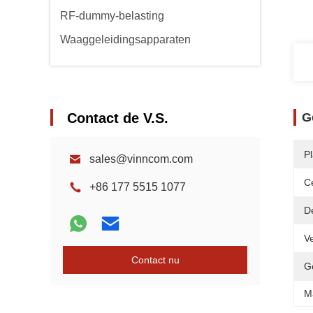
RF-dummy-belasting
Waaggeleidingsapparaten
Contact de V.S.
G
Pl
sales@vinncom.com
Ce
+86 177 5515 1077
D
Ve
Contact nu
Ge
M