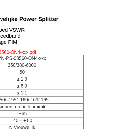
elijke Power Splitter
oed VSWR
reedband
age PIM
560-ON4-xxx.pdf
VN-PS-03560-ON4-xxx
350/380-6000
50
≤ 1.3
≤ 6.0
≤ 1.1
50/ -155/ -160/-163/-165
innen- en buitenruimte
IP65
-40 ~ + 80
N Vrouwelijk