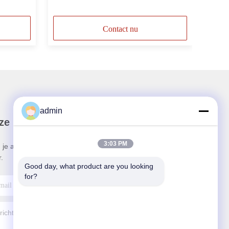
Contact nu
admin
ze Nieuwsbrief
3:03 PM
 je aan voor onze nieuwsbrief voor kortingen en
.
Good day, what product are you looking 
for?