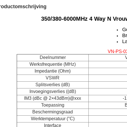
roductomschrijving
350/380-6000MHz 4 Way N Vrouw
G
B
L
VN-PS-03
Deelnummer
Werksfrequentie (MHz)
Impedantie (Ohm)
VSWR
Splitsverlies (dB)
Invoegingsverlies ((dB)
IM3 (dBc @ 2×43dBm)@xxx
-1
Toepassing
B
Beschermingsgraad
Werktemperatuur (°C)
Interface