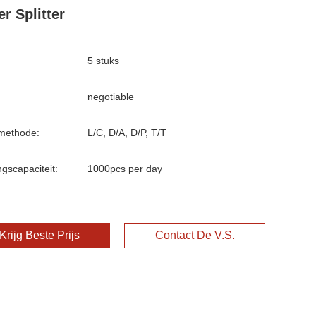
r Splitter
5 stuks
negotiable
methode:
L/C, D/A, D/P, T/T
ngscapaciteit:
1000pcs per day
Krijg Beste Prijs
Contact De V.S.