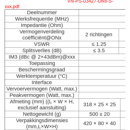
VN-PS-03427-ONx-S-
xxx.pdf
Deelnummer
Werksfrequentie (MHz)
Impedantie (Ohm)
Vermogenverdeling
2 richtingen
coëfficiënt@ONx
VSWR
≤ 1.25
Splitsverlies (dB)
≤ 3.5
IM3 (dBc @ 2×43dBm)@xxx
-1
Toepassing
Beschermingsgraad
Werktemperatuur (°C)
Interface
Vervoervermogen (Watt, max.)
Peakvermogen (Watt, max.)
Afmeting (mm) ((L × W × H,
318 × 25 × 25
exclusief aansluiting)
Nettogewicht (g)
500 ± 20
Verpakkingsdimensies
420 × 80 × 40
(mm,L×W×H)