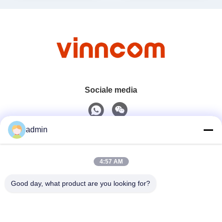
Sociale media
admin
Snel contact
4:57 AM
Tel.
0086-551-65396351
Good day, what product are you looking for?
E-Mail