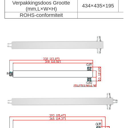
Verpakkingsdoos Grootte
434×435×195
(mm,L×W×H)
ROHS-conformiteit