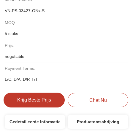
VN-PS-03427-ONx-S
MOQ:
5 stuks
Prijs:
negotiable
Payment Terms:
L/C, D/A, D/P, T/T
Krijg Beste Prijs
Chat Nu
Gedetailleerde Informatie
Productomschrijving