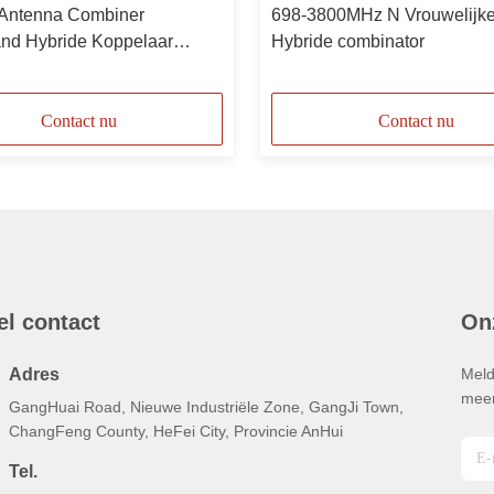
Antenna Combiner
698-3800MHz N Vrouwelijke
nd Hybride Koppelaar
Hybride combinator
3800MHz 2 In 1 Out
Contact nu
Contact nu
el contact
On
Adres
Meld
meer
GangHuai Road, Nieuwe Industriële Zone, GangJi Town,
ChangFeng County, HeFei City, Provincie AnHui
Tel.