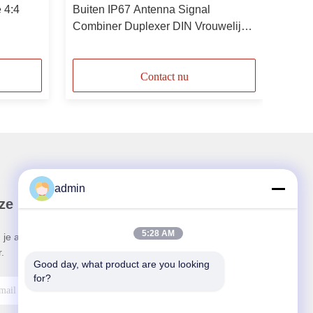
 4:4
Buiten IP67 Antenna Signal
Combiner Duplexer DIN Vrouwelijk
1920-2100MHz
Contact nu
admin
ze Nieuwsbrief
5:28 AM
 je aan voor onze nieuwsbrief voor kortingen en
.
Good day, what product are you looking 
for?