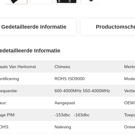
Gedetailleerde Informatie
Productomschr
edetailleerde Informatie
laats Van Herkomst
Chinees
Merk
rtificering
ROHS ISO9000
Mode
requentie:
600-4000MHz 550-4000MHz
Verbi
eur:
Aangepast
OEM
age PIM:
-153dbc   -163dbc
Toepa
OHS:
Naleving
Ontw