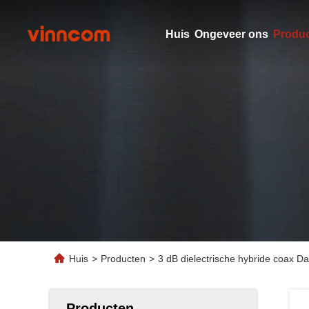
Huis
Ongeveer ons
Produ
Huis
>
Producten
>
3 dB dielectrische hybride coax
Producten