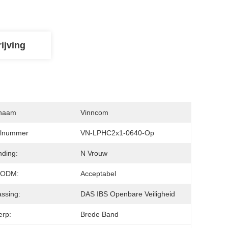
ijving
naam
Vinncom
lnummer
VN-LPHC2x1-0640-Op
nding:
N Vrouw
/ODM:
Acceptabel
ssing:
DAS IBS Openbare Veiligheid
erp:
Brede Band