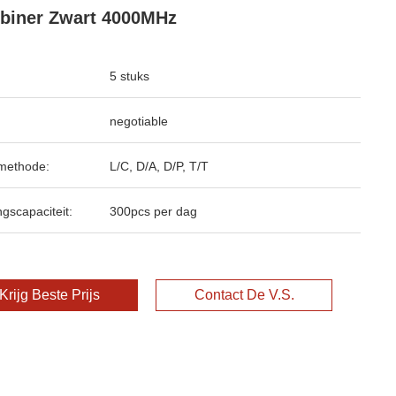
biner Zwart 4000MHz
5 stuks
negotiable
methode:
L/C, D/A, D/P, T/T
ngscapaciteit:
300pcs per dag
Krijg Beste Prijs
Contact De V.S.