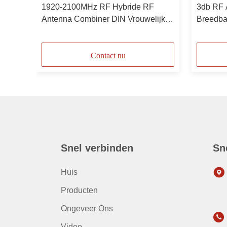
/ 3:3
1920-2100MHz RF Hybride RF
3db RF 
Antenna Combiner DIN Vrouwelijke
Breedba
Duplexer Buiten IP67
690MHz-
Contact nu
Snel verbinden
Sn
Huis
Producten
Ongeveer Ons
Video