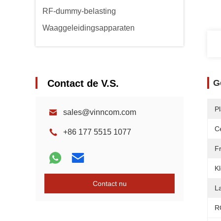
RF-dummy-belasting
Waaggeleidingsapparaten
Contact de V.S.
G
P
sales@vinncom.com
Ce
+86 177 5515 1077
F
Kl
Contact nu
L
R