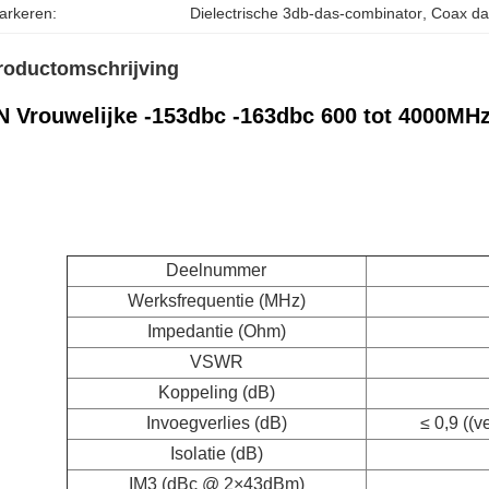
arkeren:
Dielectrische 3db-das-combinator
, 
Coax da
roductomschrijving
N Vrouwelijke -153dbc -163dbc 600 tot 4000M
Deelnummer
Werksfrequentie (MHz)
Impedantie (Ohm)
VSWR
Koppeling (dB)
Invoegverlies (dB)
≤ 0,9 ((v
Isolatie (dB)
IM3 (dBc @ 2×43dBm)