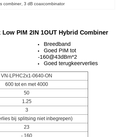
s combiner
, 
3 dB coaxcombinator
Hz Low PIM 2IN 1OUT Hybrid Combiner
Breedband
Goed PIM tot
-160@43dBm*2
Goed terugkeerverlies
VN-LPHC2x1-0640-ON
600 tot en met 4000
50
1.25
3
erlies bij splitsing niet inbegrepen)
23
- 160