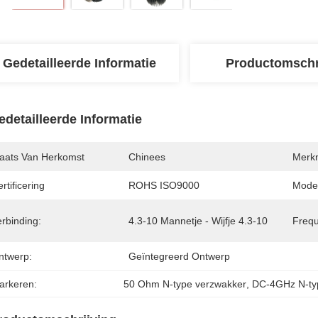
Gedetailleerde Informatie
Productomschr
edetailleerde Informatie
laats Van Herkomst
Chinees
Merk
rtificering
ROHS ISO9000
Mode
rbinding:
4.3-10 Mannetje - Wijfje 4.3-10
Frequ
ntwerp:
Geïntegreerd Ontwerp
arkeren:
50 Ohm N-type verzwakker
, 
DC-4GHz N-ty