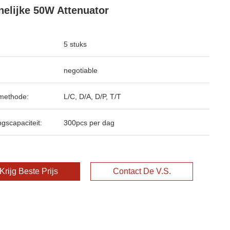
elijke 50W Attenuator
5 stuks
negotiable
methode:
L/C, D/A, D/P, T/T
ngscapaciteit:
300pcs per dag
Krijg Beste Prijs
Contact De V.S.