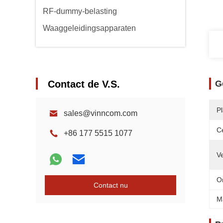
RF-dummy-belasting
Waaggeleidingsapparaten
Contact de V.S.
G
P
sales@vinncom.com
Ce
+86 177 5515 1077
Ve
O
Contact nu
M