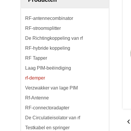
RF-antennecombinator
RF-stroomsplitter
De Richtingkoppeling van rf
RF-hybride koppeling
RF Tapper
Laag PIM-beëindiging
rf-demper
Verzwakker van lage PIM
Rf-Antenne
RF-connectoradapter
De Circulatieisolator van rf
Testkabel en springer