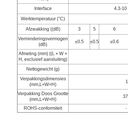
Interface
4.3-10
Werktemperatuur (°C)
Afzwakking ((dB)
3
5
6
Verminderingsvermogen
±0.5
±0.5
±0.6
(dB)
Afmeting (mm) ((L × W ×
H, exclusief aansluiting)
Nettogewicht (g)
Verpakkingsdimensies
1
(mm,L×W×H)
Verpakking Doos Grootte
37
(mm,L×W×H)
ROHS-conformiteit
-