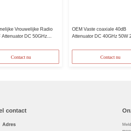
elijke Vrouwelijke Radio
OEM Vaste coaxiale 40dB
 Attenuator DC 50GHz
Attenuator DC 40GHz 50W
OEM
Contact nu
Contact nu
el contact
On
Adres
Meld
meer