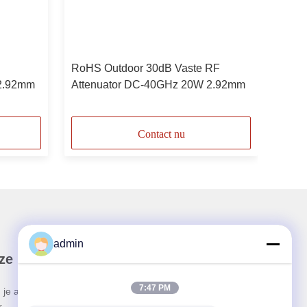
RoHS Outdoor 30dB Vaste RF
 2.92mm
Attenuator DC-40GHz 20W 2.92mm
Contact nu
admin
ze Nieuwsbrief
7:47 PM
 je aan voor onze nieuwsbrief voor kortingen en
.