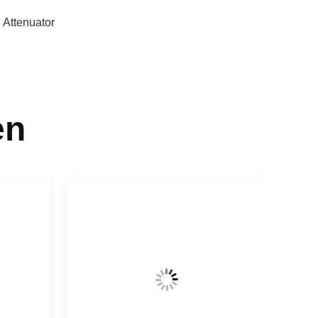
 Attenuator
en