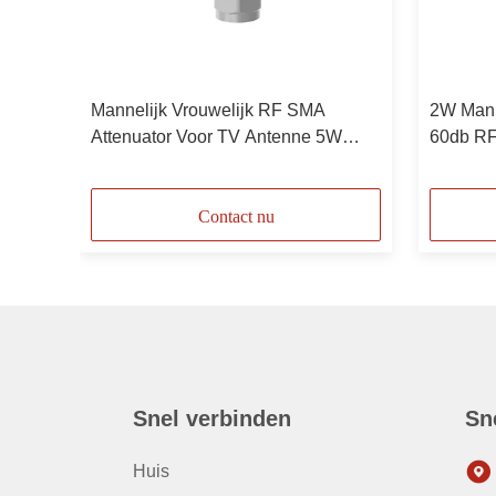
RF
Mannelijk Vrouwelijk RF SMA
2W Mann
 Man
Attenuator Voor TV Antenne 5W
60db RF
50GHz 2.4mm
2.4mm 
Contact nu
Snel verbinden
Sn
Huis