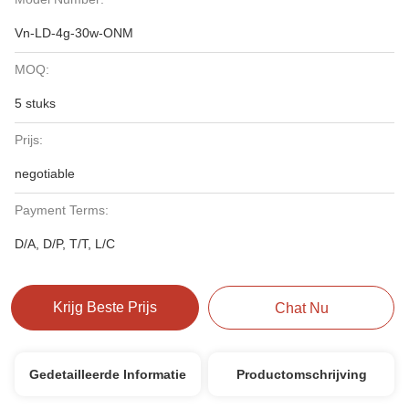
Vn-LD-4g-30w-ONM
MOQ:
5 stuks
Prijs:
negotiable
Payment Terms:
D/A, D/P, T/T, L/C
Krijg Beste Prijs
Chat Nu
Gedetailleerde Informatie
Productomschrijving