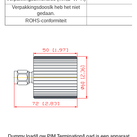
Verpakkingsdoos
Ik heb het niet
35
gedaan.
ROHS-conformiteit
-
Dummy load/Low PIM Termination/Load is een apparaat