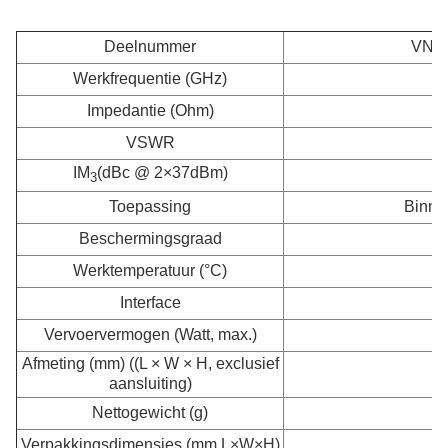
Deelnummer
VN-
Werkfrequentie (GHz)
Impedantie (Ohm)
VSWR
IM
(dBc @ 2×37dBm)
3
Toepassing
Binnen
Beschermingsgraad
Werktemperatuur (°C)
Interface
Vervoervermogen (Watt, max.)
Afmeting (mm) ((L × W × H, exclusief
aansluiting)
Nettogewicht (g)
Verpakkingsdimensies (mm,L×W×H)