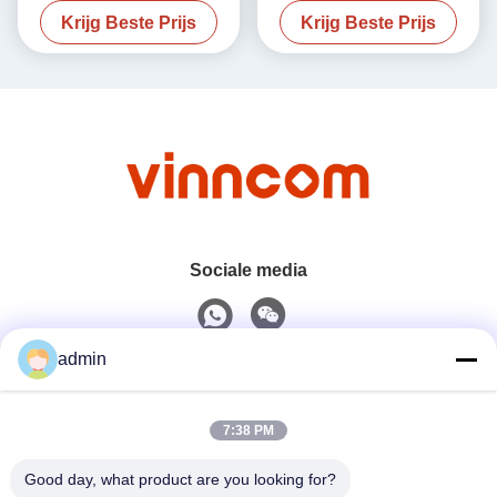
Krijg Beste Prijs
Krijg Beste Prijs
20W
Sociale media
admin
Snel contact
7:38 PM
Tel.
0086-551-65396351
Good day, what product are you looking for?