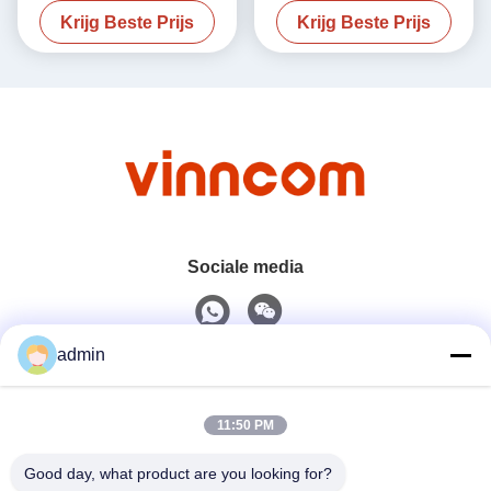
Krijg Beste Prijs
Krijg Beste Prijs
20W
Sociale media
admin
Snel contact
11:50 PM
Tel.
0086-551-65396351
Good day, what product are you looking for?