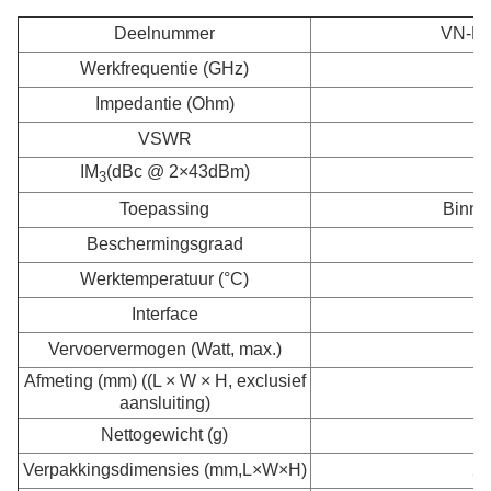
Deelnummer
VN-LD
Werkfrequentie (GHz)
Impedantie (Ohm)
VSWR
IM
(dBc @ 2×43dBm)
3
Toepassing
Binnen
Beschermingsgraad
Werktemperatuur (°C)
Interface
Vervoervermogen (Watt, max.)
Afmeting (mm) ((L × W × H, exclusief
1
aansluiting)
Nettogewicht (g)
Verpakkingsdimensies (mm,L×W×H)
26