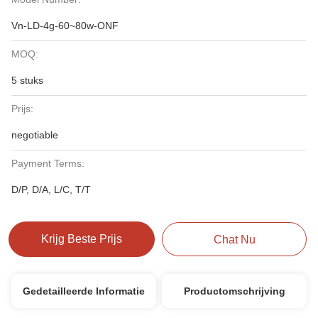
Vn-LD-4g-60~80w-ONF
MOQ:
5 stuks
Prijs:
negotiable
Payment Terms:
D/P, D/A, L/C, T/T
Krijg Beste Prijs
Chat Nu
Gedetailleerde Informatie
Productomschrijving