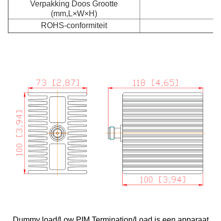
Verpakking Doos Grootte
54
(mm,L×W×H)
ROHS-conformiteit
-
Dummy load/Low PIM Termination/Load is een apparaat