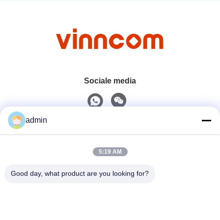
Sociale media
admin
Snel contact
5:19 AM
Tel.
0086-551-65396351
Good day, what product are you looking for?
E-Mail
sales@vinncom.com