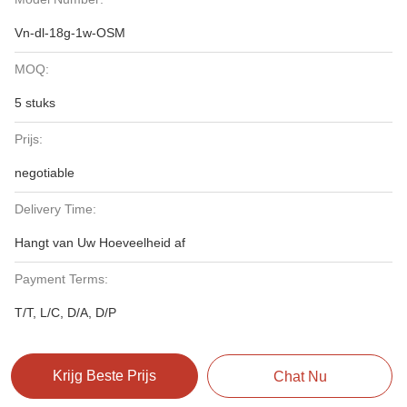
Vn-dl-18g-1w-OSM
MOQ:
5 stuks
Prijs:
negotiable
Delivery Time:
Hangt van Uw Hoeveelheid af
Payment Terms:
T/T, L/C, D/A, D/P
Krijg Beste Prijs
Chat Nu