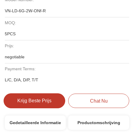
VN-LD-6G-2W-ONf-R
MOQ:
5PCS
Prijs:
negotiable
Payment Terms:
L/C, D/A, D/P, T/T
Krijg Beste Prijs
Chat Nu
Gedetailleerde Informatie
Productomschrijving