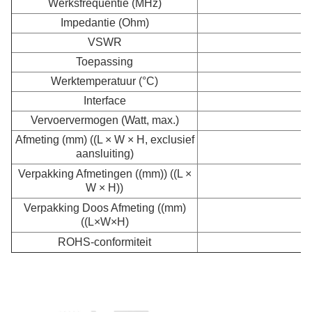
Werksfrequentie (MHz)
Impedantie (Ohm)
VSWR
Toepassing
Werktemperatuur (°C)
Interface
Vervoervermogen (Watt, max.)
Afmeting (mm) ((L × W × H, exclusief
aansluiting)
Verpakking Afmetingen ((mm)) ((L ×
W × H))
Verpakking Doos Afmeting ((mm)
2
((L×W×H)
ROHS-conformiteit
-