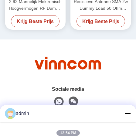
2.92 Mannelijk Elektronisch
Resistieve Antenne SMA 2w
Hoogvermogen RF Dummy
Dummy Load 50 Ohm
Load 50 ohm DC-40GHz
2.4Male 50GHz
Krijg Beste Prijs
Krijg Beste Prijs
20W
Sociale media
admin
Snel contact
12:54 PM
Tel.