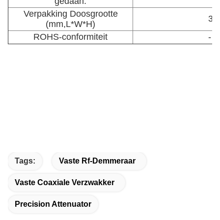
gedaan.
Verpakking Doosgrootte
35
(mm,L*W*H)
ROHS-conformiteit
- J
Tags:
Vaste Rf-Demmeraar
Vaste Coaxiale Verzwakker
Precision Attenuator