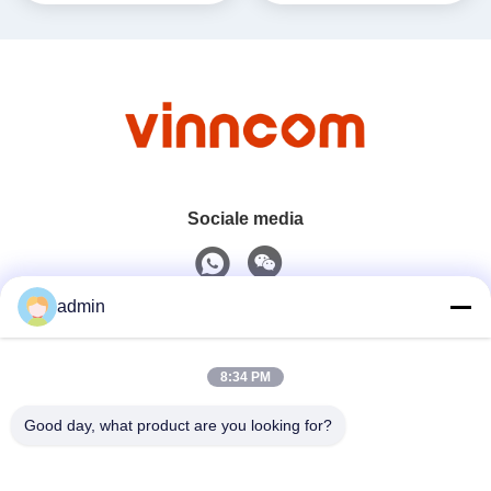
Sociale media
admin
Snel contact
8:34 PM
Tel.
0086-551-65396351
Good day, what product are you looking for?