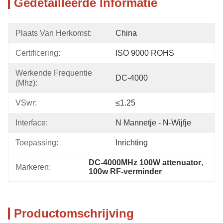
Gedetailleerde Informatie
Plaats Van Herkomst:
China
Certificering:
ISO 9000 ROHS
Werkende Frequentie 
DC-4000
(Mhz):
VSwr:
≤1.25
Interface:
N Mannetje - N-Wijfje
Toepassing:
Inrichting
DC-4000MHz 100W attenuator
, 
Markeren:
100w RF-verminder
Productomschrijving