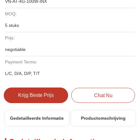
VN-AT-4G-100W-INX
MOQ:
5 stuks
Prijs:
negotiable
Payment Terms:
L/C, D/A, D/P, T/T
Krijg Beste Prijs
Chat Nu
Gedetailleerde Informatie
Productomschrijving