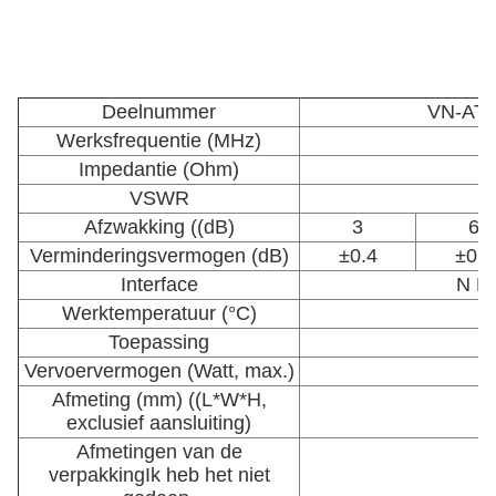
Deelnummer
VN-AT-
Werksfrequentie (MHz)
Impedantie (Ohm)
VSWR
Afzwakking ((dB)
3
6
Verminderingsvermogen (dB)
±0.4
±0.4
Interface
N M
Werktemperatuur (°C)
-
Toepassing
Vervoervermogen (Watt, max.)
Afmeting (mm) ((L*W*H,
exclusief aansluiting)
Afmetingen van de
verpakking
Ik heb het niet
6