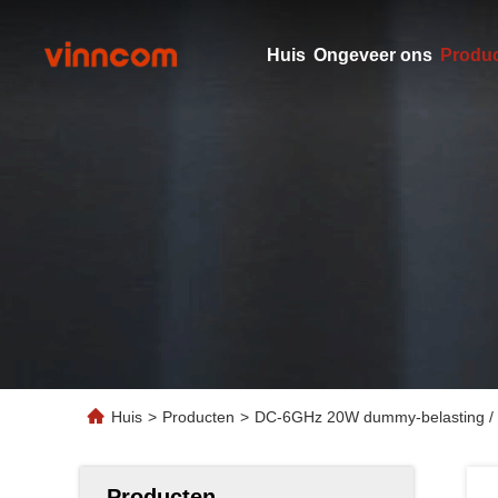
Huis
Ongeveer ons
Produ
Huis
>
Producten
>
DC-6GHz 20W dummy-belasting / b
Producten