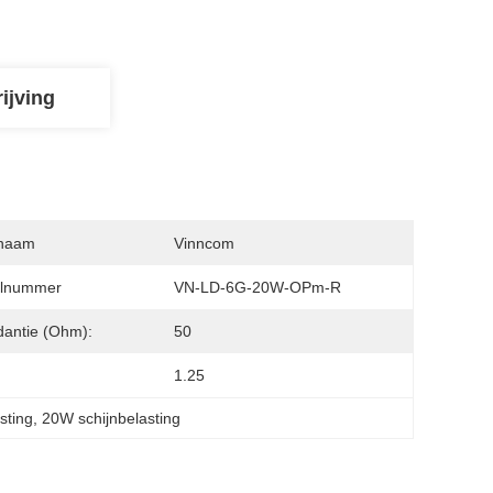
ijving
naam
Vinncom
lnummer
VN-LD-6G-20W-OPm-R
antie (Ohm):
50
:
1.25
sting
, 
20W schijnbelasting