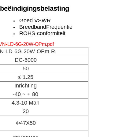
beëindigingsbelasting
Goed VSWR
Breedband
Frequentie
ROHS-conformiteit
VN-LD-6G-20W-OPm.pdf
N-LD-6G-20W-OPm-R
DC-6000
50
≤ 1.25
Inrichting
-40 ~ + 80
4.3-10 Man
20
Φ
47X50