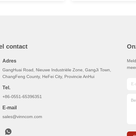
el contact
On
Adres
Meld
meer
GangHuai Road, Nieuwe Industriële Zone, GangJi Town,
ChangFeng County, HeFei City, Provincie AnHui
Tel.
+86-0551-65396351
E-mail
sales@vinncom.com