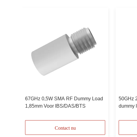
 Ohm
67GHz 0,5W SMA RF Dummy Load
50GHz 2
r
1,85mm Voor IBS/DAS/BTS
dummy l
Contact nu