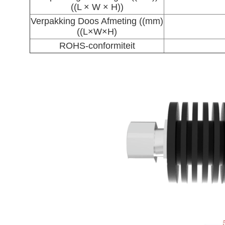
((L × W × H))
Verpakking Doos Afmeting ((mm)
((L×W×H)
ROHS-conformiteit