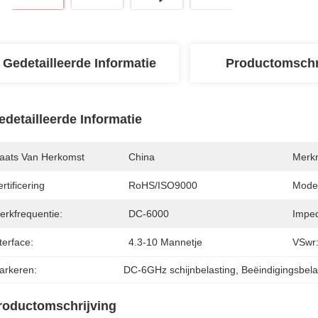
Gedetailleerde Informatie
Productomschr
edetailleerde Informatie
laats Van Herkomst
China
Merk
rtificering
RoHS/ISO9000
Mode
erkfrequentie:
DC-6000
Imped
terface:
4.3-10 Mannetje
VSwr
arkeren:
DC-6GHz schijnbelasting
, 
Beëindigingsbela
roductomschrijving