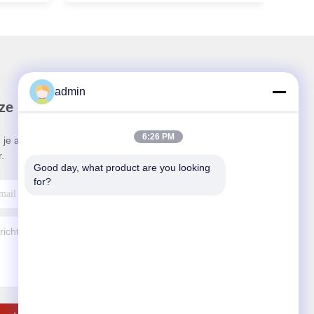
admin
ze Nieuwsbrief
6:26 PM
 je aan voor onze nieuwsbrief voor kortingen en
.
Good day, what product are you looking 
for?