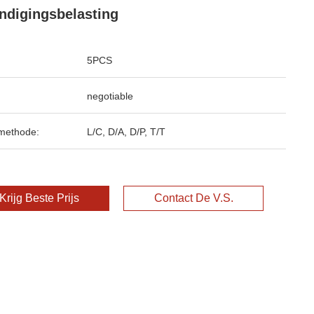
ndigingsbelasting
5PCS
negotiable
methode:
L/C, D/A, D/P, T/T
Krijg Beste Prijs
Contact De V.S.