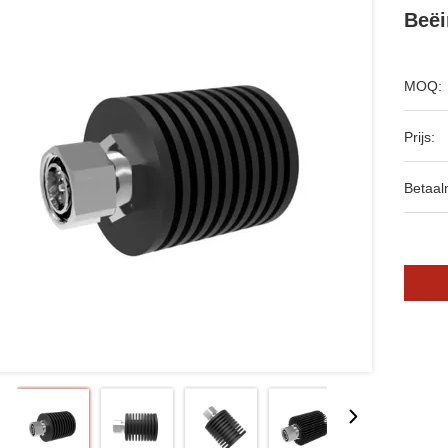
Beëi
MOQ:
Prijs:
Betaal