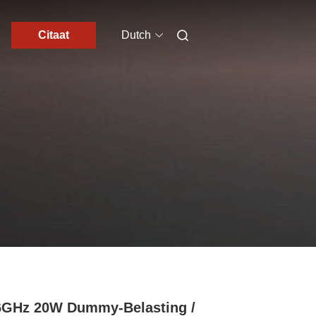
Citaat
Dutch
6GHz 20W Dummy-Belasting /