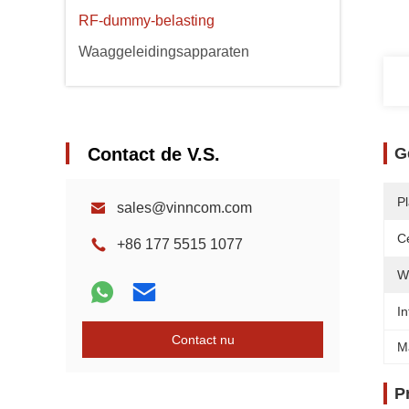
RF-dummy-belasting
Waaggeleidingsapparaten
Contact de V.S.
G
P
sales@vinncom.com
Ce
+86 177 5515 1077
W
In
Contact nu
M
P