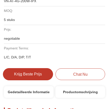
VN-AT-4G-200W-IPX
MOQ:
5 stuks
Prijs:
negotiable
Payment Terms:
L/C, D/A, D/P, T/T
Krijg Beste Prijs
Chat Nu
Gedetailleerde Informatie
Productomschrijving