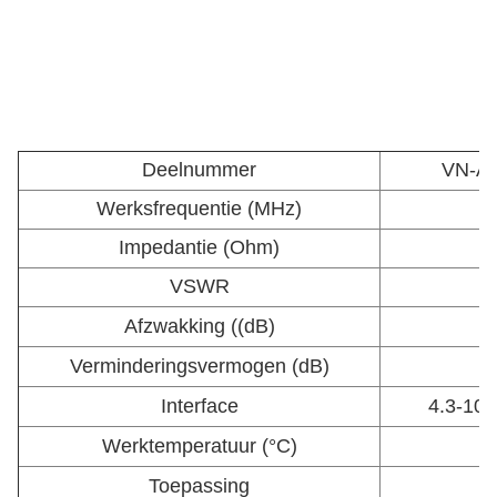
Deelnummer
VN-AT
Werksfrequentie (MHz)
Impedantie (Ohm)
VSWR
Afzwakking ((dB)
Verminderingsvermogen (dB)
Interface
4.3-10 
Werktemperatuur (°C)
Toepassing