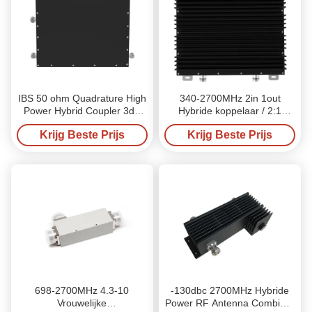
IBS 50 ohm Quadrature High
340-2700MHz 2in 1out
Power Hybrid Coupler 3db
Hybride koppelaar / 2:1
OEM
combinator
Krijg Beste Prijs
Krijg Beste Prijs
698-2700MHz 4.3-10
-130dbc 2700MHz Hybride
Vrouwelijke
Power RF Antenna Combiner