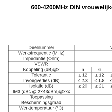
600-4200MHz DIN vrouwelijk
Deelnummer
Werksfrequentie (MHz)
Impedantie (Ohm)
VSWR
Koppeling (dB)@x
5
6
Tolerantie
± 12
± 12
Invoegverlies (dB)
≤ 2.3
≤ 1.8
≤
Isolatie (dB)
≥ 20
≥ 21
IM3 (dBc @ 2×43dBm)@xxx
Toepassing
Beschermingsgraad
Werktemperatuur (°C)