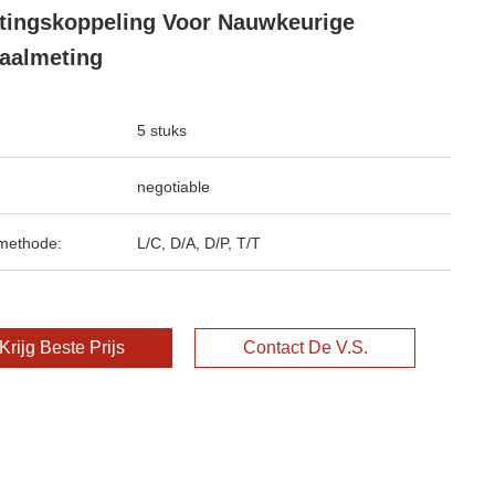
tingskoppeling Voor Nauwkeurige
aalmeting
5 stuks
negotiable
methode:
L/C, D/A, D/P, T/T
Krijg Beste Prijs
Contact De V.S.