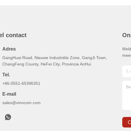
el contact
On
Adres
Meld
meer
GangHuai Road, Nieuwe Industriële Zone, GangJi Town,
ChangFeng County, HeFei City, Provincie AnHui
Tel.
+86-0551-65396351
E-mail
sales@vinncom.com
C