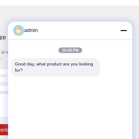
admin
ze Nieuwsbrief
10:26 PM
 je aan voor onze nieuwsbrief voor kortingen en
.
Good day, what product are you looking 
for?
ontact De V.s.