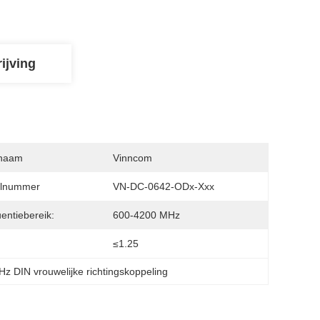
ijving
naam
Vinncom
lnummer
VN-DC-0642-ODx-Xxx
entiebereik:
600-4200 MHz
:
≤1.25
z DIN vrouwelijke richtingskoppeling