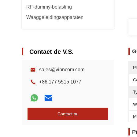
RF-dummy-belasting
Waaggeleidingsapparaten
Contact de V.S.
G
P
sales@vinncom.com
Ce
+86 177 5515 1077
Ty
W
Contact nu
M
P