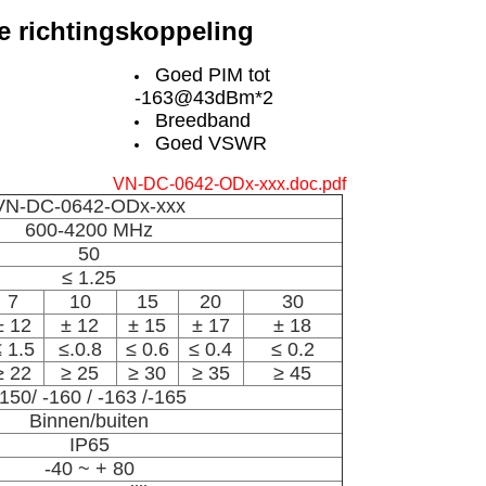
e richtingskoppeling
Goed PIM tot
-163@43dBm*2
Breedband
Goed VSWR
VN-DC-0642-ODx-xxx.doc.pdf
VN-DC-0642-ODx-xxx
600-4200 MHz
50
≤ 1.25
7
10
15
20
30
± 12
± 12
± 15
± 17
± 18
 1.5
≤.0.8
≤ 0.6
≤ 0.4
≤ 0.2
≥ 22
≥ 25
≥ 30
≥ 35
≥ 45
-150/ -160 / -163 /-165
Binnen/buiten
IP65
-40 ~ + 80