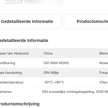
Gedetailleerde Informatie
Productomschr
edetailleerde Informatie
laats Van Herkomst
China
Merk
rtificering
ISO 9000 ROHS
Mode
pe Aansluiting:
DIN-Wijfje
Frequ
erktemperatuur:
-40°C~+80°C
VSwr
arkeren:
DIN vrouwelijke richtingskoppeling
, 
4200 MH
roductomschrijving