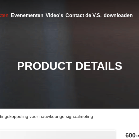
cten
Evenementen
Video's
Contact de V.S.
downloaden
PRODUCT DETAILS
tingskoppeling voor nauwkeurige signaalmeting
600-